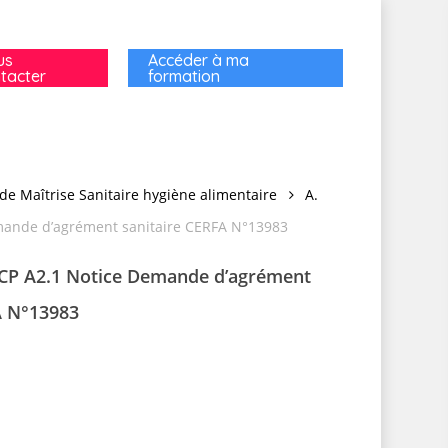
us
Accéder à ma
tacter
formation
de Maîtrise Sanitaire hygiène alimentaire
A.
mande d’agrément sanitaire CERFA N°13983
CP A2.1 Notice Demande d’agrément
A N°13983