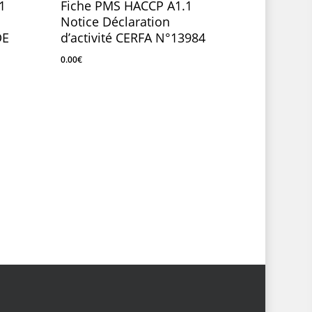
1
Fiche PMS HACCP A1.1
Notice Déclaration
DE
d’activité CERFA N°13984
0.00
€
0.00
€