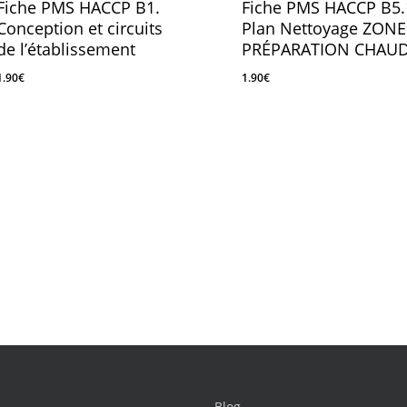
Fiche PMS HACCP B1.
Fiche PMS HACCP B5.
Conception et circuits
Plan Nettoyage ZONE
de l’établissement
PRÉPARATION CHAU
1.90
€
1.90
€
1.90
€
1.90
€
Blog