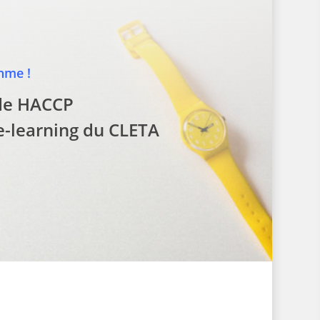
hme !
de HACCP
e-learning du CLETA