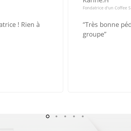
Fondatrice d'un Coffee 
trice ! Rien à
“
Très bonne péd
groupe
”