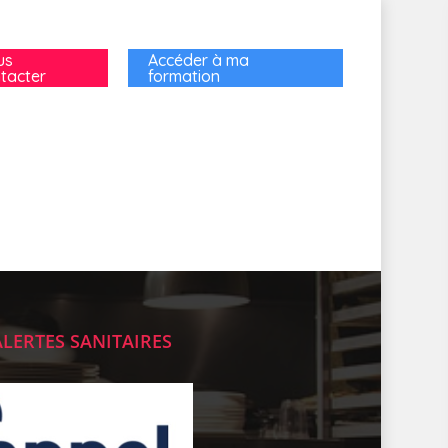
us
Accéder à ma
tacter
formation
ALERTES SANITAIRES