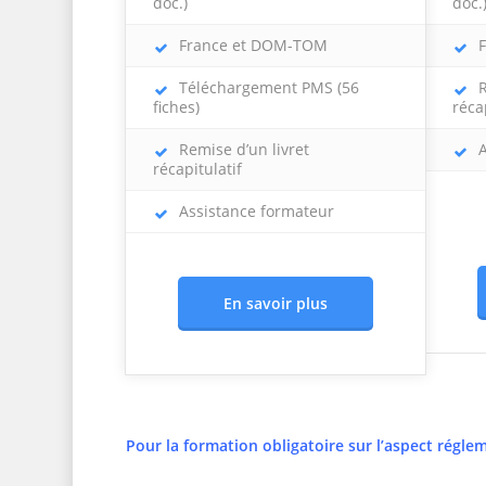
doc.)
doc.
France et DOM-TOM
F
Téléchargement PMS (56
R
fiches)
réca
Remise d’un livret
A
récapitulatif
Assistance formateur
En savoir plus
Pour la formation obligatoire sur l’aspect
réglem