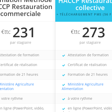
HACCP Restaurat
CP Restauration
collective
commerciale
+ TÉLÉCHARGEMENT PMS (56 F
231
273
€ttc
€ttc
par stagiaire
par stagiaire
ttestation de formation
Attestation de formation
ertificat de réalisation
Certificat de réalisation
ormation de 21 heures
Formation de 21 heures
inistère Agriculture
Ministère Agriculture
entation
Alimentation
 votre rythme
à votre rythme
n ligne (PowerPoint, vidéo,
en ligne (PowerPoint, vidéo