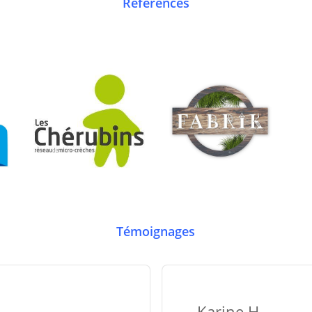
Références
Témoignages
Karine.H