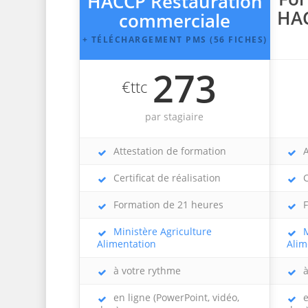
HACCP Restauration
HAC
commerciale
+ TÉLÉCHARGEMENT PMS (56 FICHES)
273
€ttc
par stagiaire
Attestation de formation
A
Certificat de réalisation
C
Formation de 21 heures
F
Ministère Agriculture
M
Alimentation
Alim
à votre rythme
à
en ligne (PowerPoint, vidéo,
e