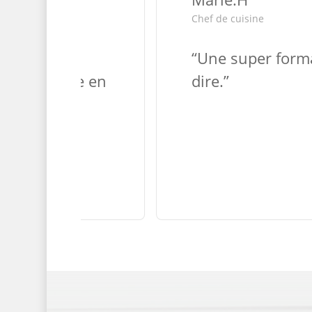
Chef de cuisine
omplète,
“
Une super forma
très ludique en
dire.
”