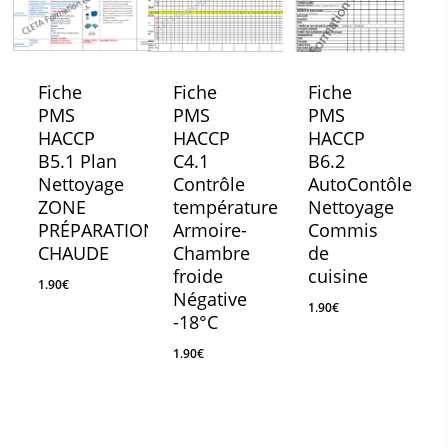
Fiche
Fiche
Fiche
PMS
PMS
PMS
HACCP
HACCP
HACCP
B5.1 Plan
C4.1
B6.2
Nettoyage
Contrôle
AutoContôle
ZONE
température
Nettoyage
PRÉPARATION
Armoire-
Commis
CHAUDE
Chambre
de
froide
cuisine
1.90
€
Négative
1.90
€
-18°C
1.90
€
1.90
€
1.90
€
1.90
€