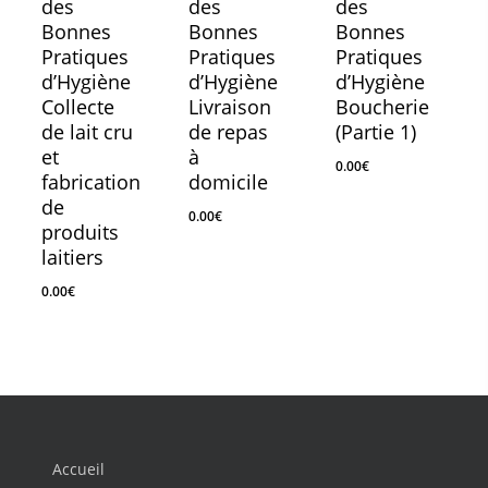
des
des
des
Bonnes
Bonnes
Bonnes
Pratiques
Pratiques
Pratiques
d’Hygiène
d’Hygiène
d’Hygiène
Collecte
Livraison
Boucherie
de lait cru
de repas
(Partie 1)
et
à
0.00
€
fabrication
domicile
de
0.00
€
produits
laitiers
0.00
€
0.00
€
0.00
€
0.00
€
Accueil