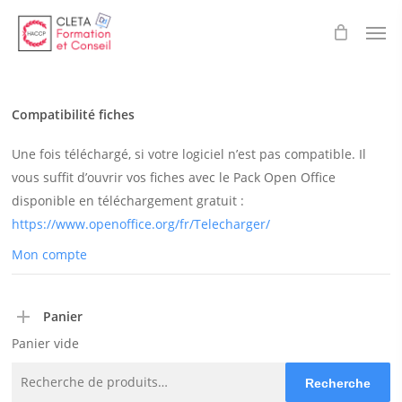
Skip
Men
to
main
content
Compatibilité fiches
Une fois téléchargé, si votre logiciel n’est pas compatible. Il
vous suffit d’ouvrir vos fiches avec le Pack Open Office
disponible en téléchargement gratuit :
https://www.openoffice.org/fr/Telecharger/
Mon compte
Panier
Panier vide
Recherche
Recherche
pour :