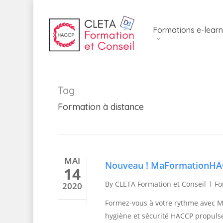
Skip
to
Formations e-learn
main
content
Tag
Formation à distance
MAI
Nouveau ! MaFormationHACC
14
By
CLETA Formation et Conseil
Fo
2020
Formez-vous à votre rythme avec Ma
hygiène et sécurité HACCP propulse