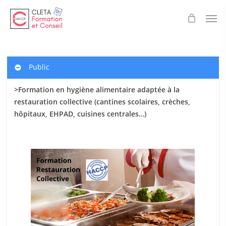
Skip
Men
to
main
content
Public
>Formation en hygiène alimentaire adaptée à la
restauration collective (cantines scolaires
, crèches,
hôpitaux, EHPAD, cuisines centrales…)