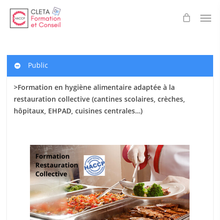
Skip
Men
to
main
content
Public
>Formation en hygiène alimentaire adaptée à la
restauration collective (cantines scolaires
, crèches,
hôpitaux, EHPAD, cuisines centrales…)