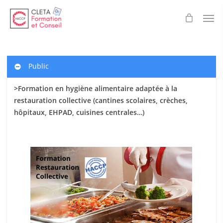
Skip
Men
to
main
content
Public
>Formation en hygiène alimentaire adaptée à la
restauration collective (cantines scolaires
, crèches,
hôpitaux, EHPAD, cuisines centrales…)