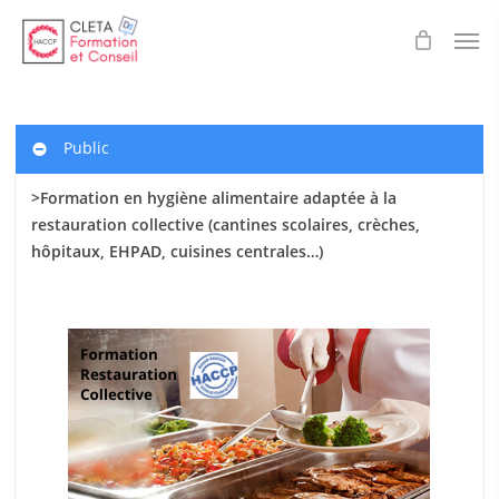
Skip
Men
to
main
content
Public
>Formation en hygiène alimentaire adaptée à la
restauration collective (cantines scolaires
, crèches,
hôpitaux, EHPAD, cuisines centrales…)