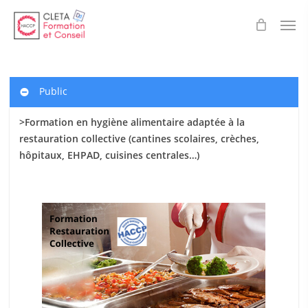
Skip
Men
to
main
content
Public
>Formation en hygiène alimentaire adaptée à la
restauration collective (cantines scolaires
, crèches,
hôpitaux, EHPAD, cuisines centrales…)