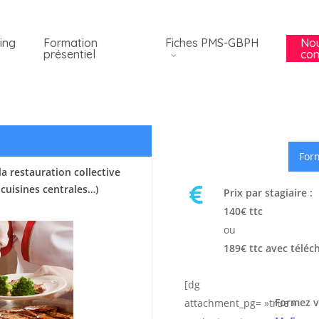
ing
Formation
Fiches PMS-GBPH
No
présentiel
con
Form
a restauration collective
 cuisines centrales…)
Prix par stagiaire :
140€ ttc
ou
189€ ttc avec téléc
[dg
Formez v
attachment_pg= »true »