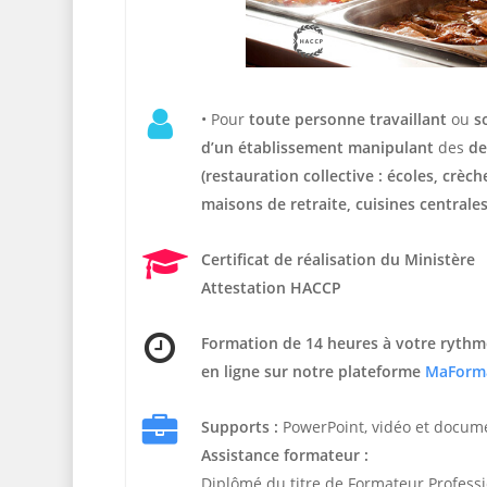
• Pour
t
oute personne travaillant
ou
s
d’un établissement manipulant
des
de
(restauration collective : écoles, crèc
maisons de retraite, cuisines centrales
Certificat de réalisation du Ministère
Attestation HACCP
Formation de 14 heures
à votre rythm
en ligne sur notre plateforme
MaForm
Supports :
PowerPoint, vidéo et docum
Assistance formateur :
Diplômé du titre de Formateur Profess