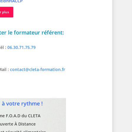
tionHACCP
r plus
er le formateur référent:
él :
06.30.71.75.79
ail :
contact@cleta-formation.fr
à votre rythme !
rme F.O.A.D du CLETA
uverte À Distance