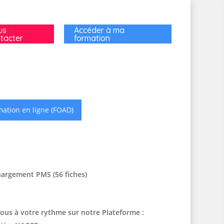
us
Accéder à ma
tacter
formation
ation en ligne (FOAD)
hargement PMS (56 fiches)
ous à votre rythme sur notre Plateforme :