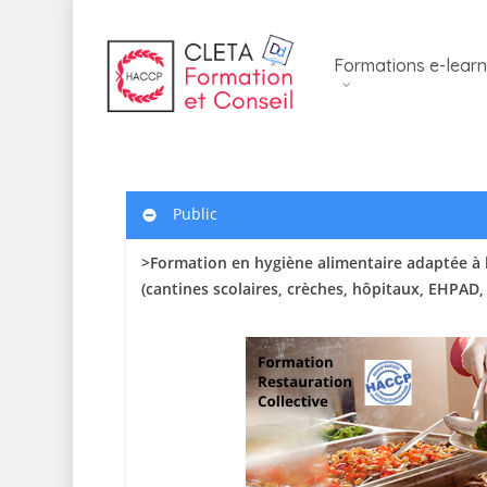
Skip
to
Formations e-learn
main
content
Public
>Formation en hygiène alimentaire adaptée à l
(cantines scolaires
, crèches, hôpitaux, EHPAD,