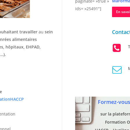
MaForma
paginate= »true »
ids= »25491″]
En savoi
Contact
ouhaitant travailler
au
sein
nrées alimentaires
T
hes, hôpitaux, EHPAD,
…).
M
e
ationHACCP
Formez-vous 
entation
sur la platefo
Formation O
ionnel