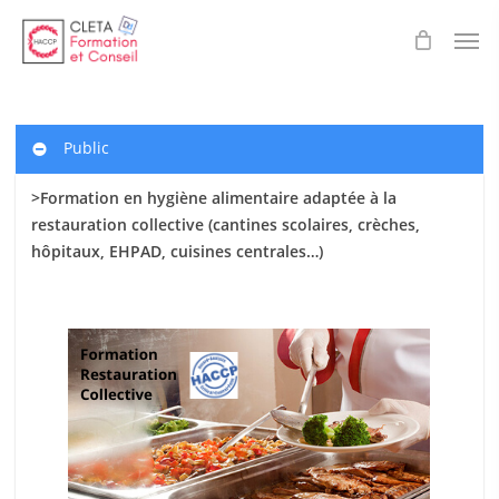
Skip
Men
to
main
content
Public
>Formation en hygiène alimentaire adaptée à la
restauration collective (cantines scolaires
, crèches,
hôpitaux, EHPAD, cuisines centrales…)