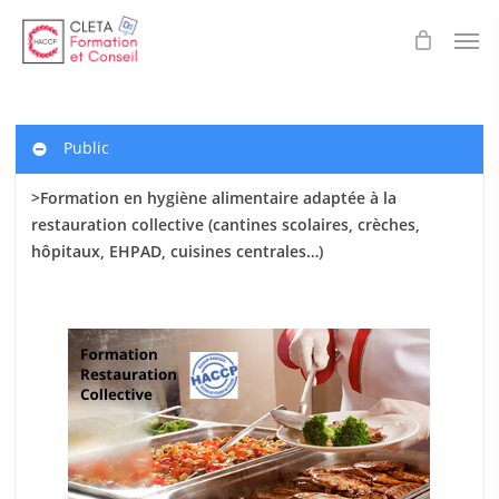
Skip
Men
to
main
content
Public
>Formation en hygiène alimentaire adaptée à la
restauration collective (cantines scolaires
, crèches,
hôpitaux, EHPAD, cuisines centrales…)