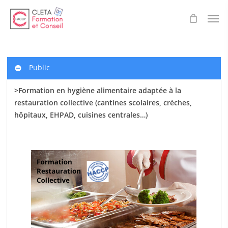
Skip
Men
to
main
content
Public
>Formation en hygiène alimentaire adaptée à la
restauration collective (cantines scolaires
, crèches,
hôpitaux, EHPAD, cuisines centrales…)