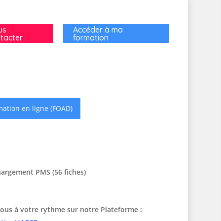
us
Accéder à ma
tacter
formation
ation en ligne (FOAD)
hargement PMS (56 fiches)
ous à votre rythme sur notre Plateforme :