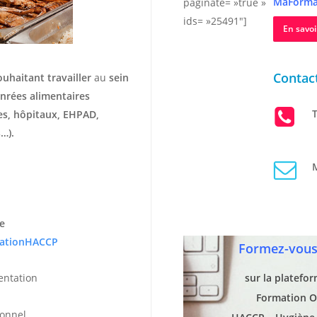
MaForma
paginate= »true »
ids= »25491″]
En savoi
Contact
ouhaitant travailler
au
sein
nrées alimentaires
T
hes, hôpitaux, EHPAD,
…).
M
e
ationHACCP
Formez-vous 
entation
sur la platefo
Formation O
ionnel