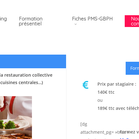
ing
Formation
Fiches PMS-GBPH
No
présentiel
con
Form
a restauration collective
 cuisines centrales…)
Prix par stagiaire :
140€ ttc
ou
189€ ttc avec téléc
[dg
Formez v
attachment_pg= »true »