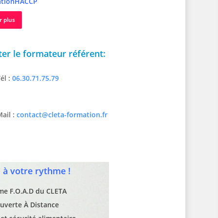
tionHACCP
r plus
er le formateur référent:
él :
06.30.71.75.79
ail :
contact@cleta-formation.fr
à votre rythme !
rme F.O.A.D du CLETA
uverte À Distance