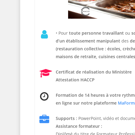
• Pour
t
oute personne travaillant
ou
s
d’un établissement manipulant
des
de
(restauration collective : écoles, crèc
maisons de retraite, cuisines centrales
Certificat de réalisation du Ministère
Attestation HACCP
Formation de 14 heures
à votre rythm
en ligne sur notre plateforme
MaForm
Supports :
PowerPoint, vidéo et docum
Assistance formateur :
Diplômé du titre de Formateur Profess