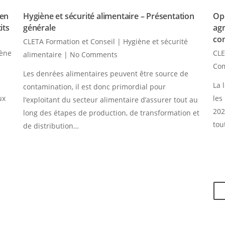
 en
Hygiène et sécurité alimentaire – Présentation
Opé
its
générale
agr
co
CLETA Formation et Conseil
|
Hygiène et sécurité
iène
CLE
alimentaire
|
No Comments
Co
Les denrées alimentaires peuvent être source de
La 
contamination, il est donc primordial pour
ux
les
l’exploitant du secteur alimentaire d’assurer tout au
202
long des étapes de production, de transformation et
tou
de distribution…