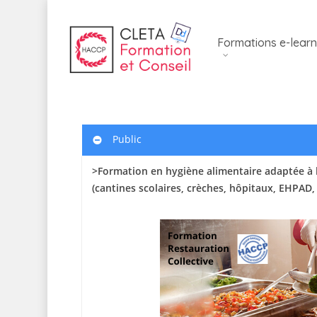
Skip
to
Formations e-learn
main
content
Public
>Formation en hygiène alimentaire adaptée à l
(cantines scolaires
, crèches, hôpitaux, EHPAD,