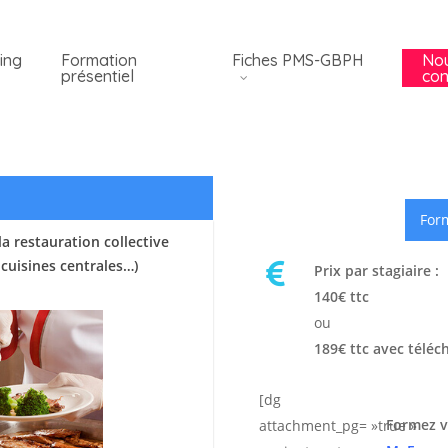
ing
Formation
Fiches PMS-GBPH
No
présentiel
con
Form
a restauration collective
 cuisines centrales…)
Prix par stagiaire :
140€ ttc
ou
189€ ttc avec téléc
[dg
Formez v
attachment_pg= »true »