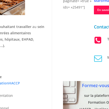
MaForma
paginate= »true »
ids= »25491″]
En savoi
Contact
ouhaitant travailler
au
sein
nrées alimentaires
T
hes, hôpitaux, EHPAD,
…).
M
e
ationHACCP
Formez-vous 
entation
sur la platefo
Formation O
ionnel