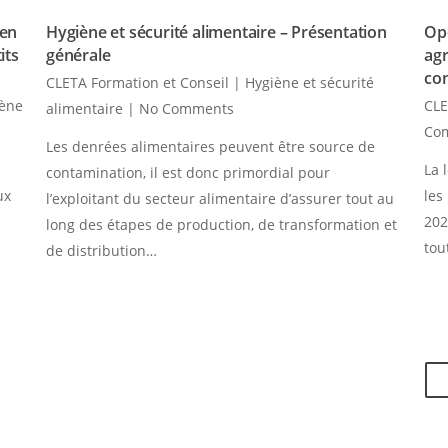
 en
Hygiène et sécurité alimentaire – Présentation
Opé
its
générale
agr
co
CLETA Formation et Conseil
|
Hygiène et sécurité
iène
CLE
alimentaire
|
No Comments
Co
Les denrées alimentaires peuvent être source de
La 
contamination, il est donc primordial pour
ux
les
l’exploitant du secteur alimentaire d’assurer tout au
202
long des étapes de production, de transformation et
tou
de distribution…