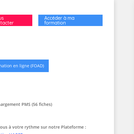
us
Accéder à ma
tacter
formation
ation en ligne (FOAD)
hargement PMS (56 fiches)
ous à votre rythme sur notre Plateforme :