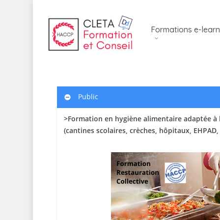
Skip
to
Formations e-learn
main
content
Public
>Formation en hygiène alimentaire adaptée à l
(cantines scolaires
, crèches, hôpitaux, EHPAD,