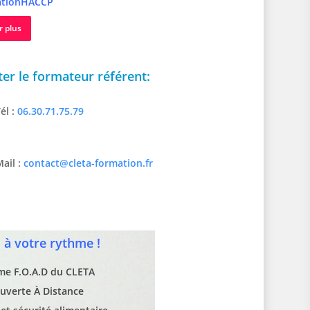
tionHACCP
r plus
er le formateur référent:
él :
06.30.71.75.79
ail :
contact@cleta-formation.fr
à votre rythme !
rme F.O.A.D du CLETA
uverte À Distance