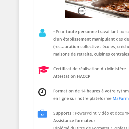
• Pour
t
oute personne travaillant
ou
s
d’un établissement manipulant
des
de
(restauration collective : écoles, crèc
maisons de retraite, cuisines centrales
Certificat de réalisation du Ministère
Attestation HACCP
Formation de 14 heures
à votre rythm
en ligne sur notre plateforme
MaForm
Supports :
PowerPoint, vidéo et docum
Assistance formateur :
Diplômé du titre de Formateur Profess