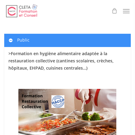
Skip
Men
to
main
content
Public
>Formation en hygiène alimentaire adaptée à la
restauration collective (cantines scolaires
, crèches,
hôpitaux, EHPAD, cuisines centrales…)