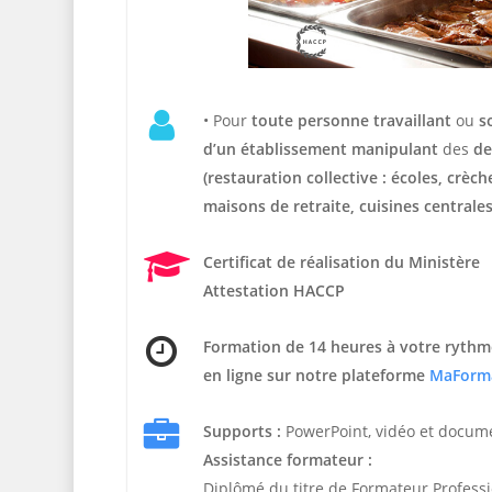
• Pour
t
oute personne travaillant
ou
s
d’un établissement manipulant
des
de
(restauration collective : écoles, crèc
maisons de retraite, cuisines centrales
Certificat de réalisation du Ministère
Attestation HACCP
Formation de 14 heures
à votre rythm
en ligne sur notre plateforme
MaForm
Supports :
PowerPoint, vidéo et docum
Assistance formateur :
Diplômé du titre de Formateur Profess