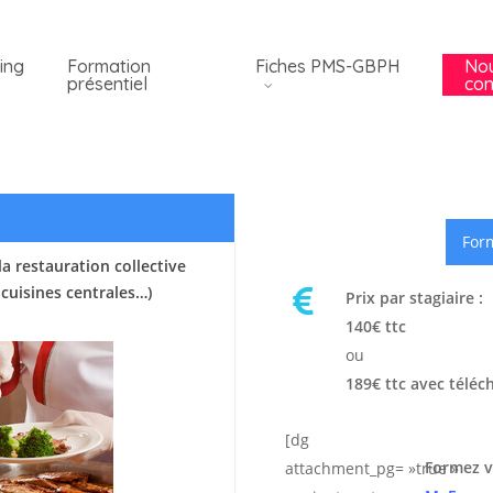
ing
Formation
Fiches PMS-GBPH
No
présentiel
con
Form
a restauration collective
 cuisines centrales…)
Prix par stagiaire :
140€ ttc
ou
189€ ttc avec téléc
[dg
Formez v
attachment_pg= »true »