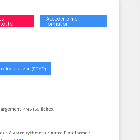
us
Accéder à ma
tacter
formation
ation en ligne (FOAD)
hargement PMS (56 fiches)
ous à votre rythme sur notre Plateforme :