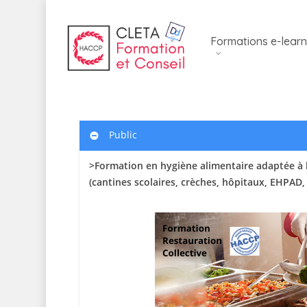
Skip
to
Formations e-learn
main
content
Public
>Formation en hygiène alimentaire adaptée à l
(cantines scolaires
, crèches, hôpitaux, EHPAD,