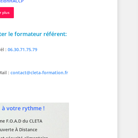
tionHACCP
r plus
er le formateur référent:
él :
06.30.71.75.79
ail :
contact@cleta-formation.fr
à votre rythme !
rme F.O.A.D du CLETA
uverte À Distance