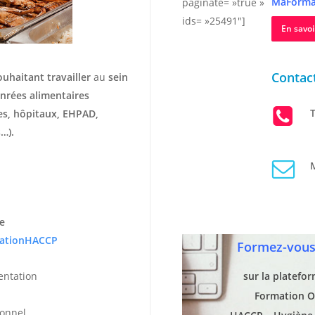
MaForma
paginate= »true »
ids= »25491″]
En savoi
Contact
ouhaitant travailler
au
sein
nrées alimentaires
T
hes, hôpitaux, EHPAD,
…).
M
e
ationHACCP
Formez-vous 
entation
sur la platefo
Formation O
ionnel