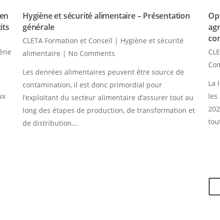
 en
Hygiène et sécurité alimentaire – Présentation
Opé
its
générale
agr
co
CLETA Formation et Conseil
|
Hygiène et sécurité
iène
CLE
alimentaire
|
No Comments
Co
Les denrées alimentaires peuvent être source de
La 
contamination, il est donc primordial pour
ux
les
l’exploitant du secteur alimentaire d’assurer tout au
202
long des étapes de production, de transformation et
tou
de distribution…