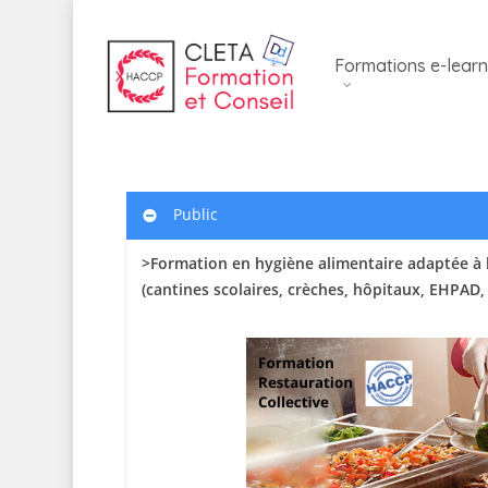
Skip
to
Formations e-learn
main
content
Public
>Formation en hygiène alimentaire adaptée à l
(cantines scolaires
, crèches, hôpitaux, EHPAD,