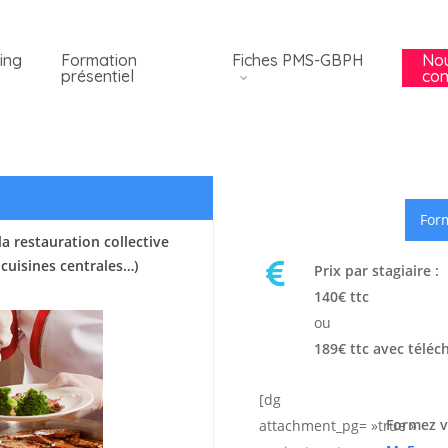
ing
Formation
Fiches PMS-GBPH
No
présentiel
con
Form
a restauration collective
 cuisines centrales…)
Prix par stagiaire :
140€ ttc
ou
189€ ttc avec téléc
[dg
Formez v
attachment_pg= »true »