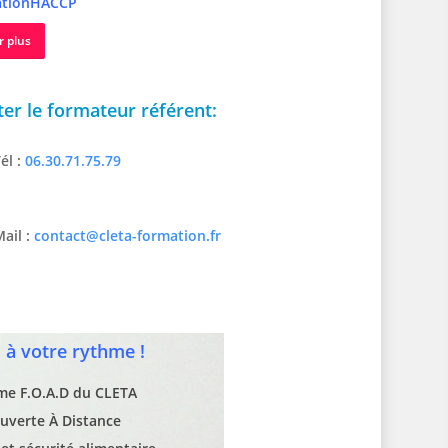
tionHACCP
r plus
er le formateur référent:
él :
06.30.71.75.79
ail :
contact@cleta-formation.fr
à votre rythme !
rme F.O.A.D du CLETA
uverte À Distance