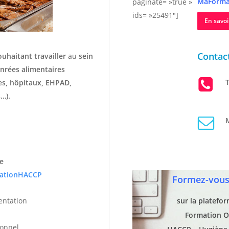
MaForma
paginate= »true »
ids= »25491″]
En savoi
Contact
ouhaitant travailler
au
sein
nrées alimentaires
T
hes, hôpitaux, EHPAD,
…).
M
e
ationHACCP
Formez-vous 
entation
sur la platefo
Formation O
ionnel