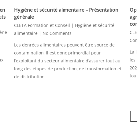
 en
Hygiène et sécurité alimentaire – Présentation
Opé
its
générale
agr
co
CLETA Formation et Conseil
|
Hygiène et sécurité
iène
CLE
alimentaire
|
No Comments
Co
Les denrées alimentaires peuvent être source de
La 
contamination, il est donc primordial pour
ux
les
l’exploitant du secteur alimentaire d’assurer tout au
202
long des étapes de production, de transformation et
tou
de distribution…