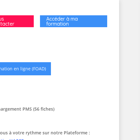
us
Accéder à ma
tacter
formation
ation en ligne (FOAD)
hargement PMS (56 fiches)
ous à votre rythme sur notre Plateforme :