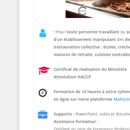
• Pour
t
oute personne travaillant
ou
s
d’un établissement manipulant
des
de
(restauration collective : écoles, crèc
maisons de retraite, cuisines centrales
Certificat de réalisation du Ministère
Attestation HACCP
Formation de 14 heures
à votre rythm
en ligne sur notre plateforme
MaForm
Supports :
PowerPoint, vidéo et docum
Assistance formateur :
Diplômé du titre de Formateur Profess