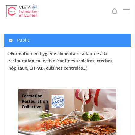
Skip
Men
to
main
content
Public
>Formation en hygiène alimentaire adaptée à la
restauration collective (cantines scolaires
, crèches,
hôpitaux, EHPAD, cuisines centrales…)