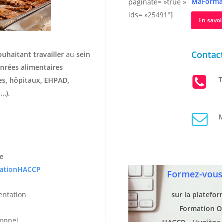
MaForma
paginate= »true »
ids= »25491″]
En savoi
Contact
ouhaitant travailler
au
sein
nrées alimentaires
T
hes, hôpitaux, EHPAD,
…).
M
e
ationHACCP
Formez-vous 
entation
sur la platefo
Formation O
ionnel