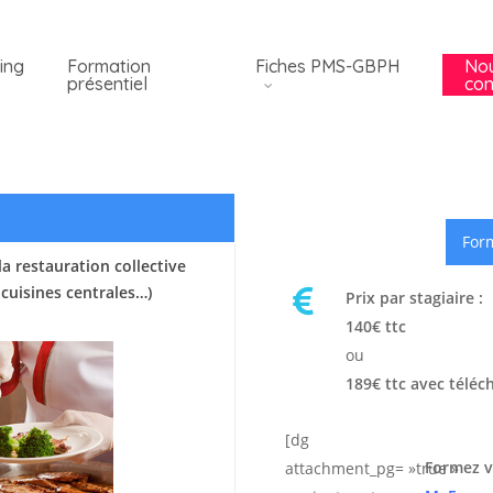
ing
Formation
Fiches PMS-GBPH
No
présentiel
con
Form
a restauration collective
 cuisines centrales…)
Prix par stagiaire :
140€ ttc
ou
189€ ttc avec téléc
[dg
Formez v
attachment_pg= »true »