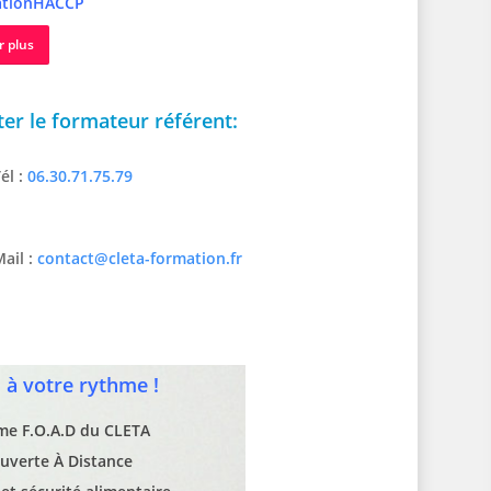
tionHACCP
r plus
er le formateur référent:
él :
06.30.71.75.79
ail :
contact@cleta-formation.fr
à votre rythme !
rme F.O.A.D du CLETA
uverte À Distance