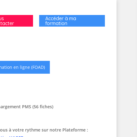
us
Accéder à ma
tacter
formation
ation en ligne (FOAD)
hargement PMS (56 fiches)
ous à votre rythme sur notre Plateforme :