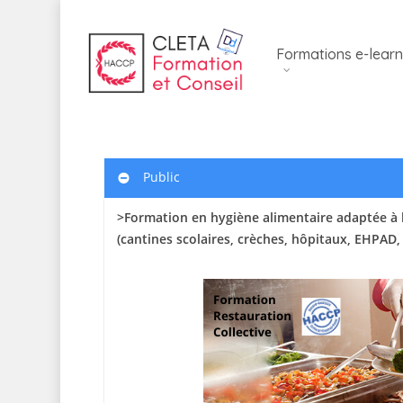
Skip
to
Formations e-learn
main
content
Public
>Formation en hygiène alimentaire adaptée à l
(cantines scolaires
, crèches, hôpitaux, EHPAD,