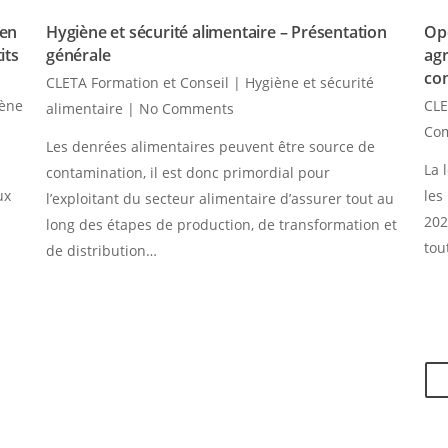
 en
Hygiène et sécurité alimentaire – Présentation
Opé
its
générale
agr
co
CLETA Formation et Conseil
|
Hygiène et sécurité
iène
CLE
alimentaire
|
No Comments
Co
Les denrées alimentaires peuvent être source de
La 
contamination, il est donc primordial pour
ux
les
l’exploitant du secteur alimentaire d’assurer tout au
202
long des étapes de production, de transformation et
tou
de distribution…