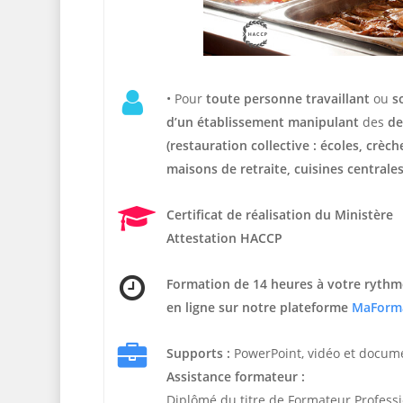
• Pour
t
oute personne travaillant
ou
s
d’un établissement manipulant
des
de
(restauration collective : écoles, crèc
maisons de retraite, cuisines centrales
Certificat de réalisation du Ministère
Attestation HACCP
Formation de 14 heures
à votre rythm
en ligne sur notre plateforme
MaForm
Supports :
PowerPoint, vidéo et docum
Assistance formateur :
Diplômé du titre de Formateur Profess