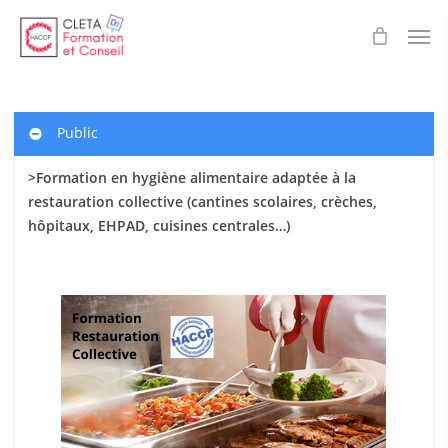
Skip
Men
to
main
content
Public
>Formation en hygiène alimentaire adaptée à la
restauration collective (cantines scolaires
, crèches,
hôpitaux, EHPAD, cuisines centrales…)