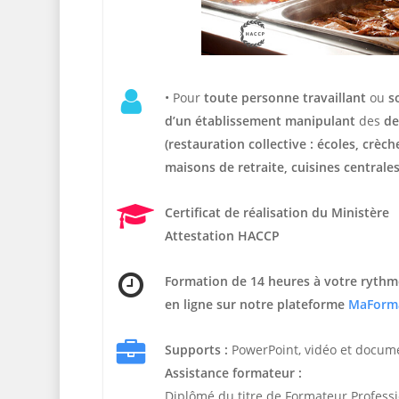
• Pour
t
oute personne travaillant
ou
s
d’un établissement manipulant
des
de
(restauration collective : écoles, crèc
maisons de retraite, cuisines centrales
Certificat de réalisation du Ministère
Attestation HACCP
Formation de 14 heures
à votre rythm
en ligne sur notre plateforme
MaForm
Supports :
PowerPoint, vidéo et docum
Assistance formateur :
Diplômé du titre de Formateur Profess