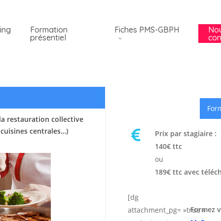
ing
Formation
Fiches PMS-GBPH
No
présentiel
con
Form
a restauration collective
 cuisines centrales…)
Prix par stagiaire :
140€ ttc
ou
189€ ttc avec téléc
[dg
Formez v
attachment_pg= »true »