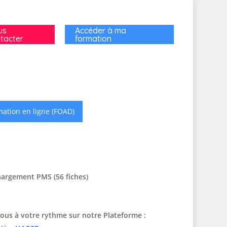
us
Accéder à ma
tacter
formation
ation en ligne (FOAD)
hargement PMS (56 fiches)
ous à votre rythme sur notre Plateforme :