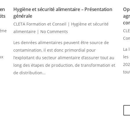
 en
Hygiène et sécurité alimentaire – Présentation
Opé
its
générale
agr
co
CLETA Formation et Conseil
|
Hygiène et sécurité
iène
CLE
alimentaire
|
No Comments
Co
Les denrées alimentaires peuvent être source de
La 
contamination, il est donc primordial pour
ux
les
l’exploitant du secteur alimentaire d’assurer tout au
202
long des étapes de production, de transformation et
tou
de distribution…