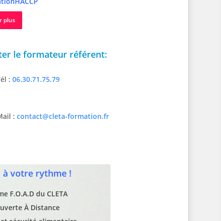
tionHACCP
r plus
er le formateur référent:
él :
06.30.71.75.79
ail :
contact@cleta-formation.fr
à votre rythme !
rme F.O.A.D du CLETA
uverte À Distance