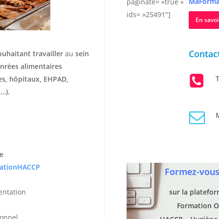
MaForma
paginate= »true »
ids= »25491″]
En savoi
Contact
ouhaitant travailler
au
sein
nrées alimentaires
T
hes, hôpitaux, EHPAD,
…).
M
e
ationHACCP
Formez-vous 
entation
sur la platefo
Formation O
ionnel