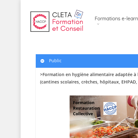
Skip
to
Formations e-learn
main
content
Public
>Formation en hygiène alimentaire adaptée à l
(cantines scolaires
, crèches, hôpitaux, EHPAD,