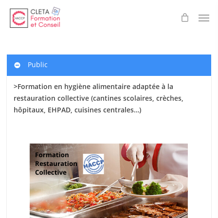
Skip
Men
to
main
content
Public
>Formation en hygiène alimentaire adaptée à la
restauration collective (cantines scolaires
, crèches,
hôpitaux, EHPAD, cuisines centrales…)