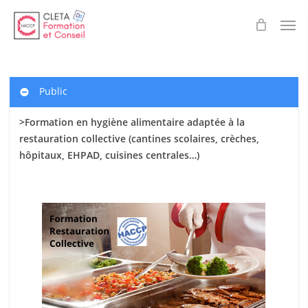
Skip
Men
to
main
content
Public
>Formation en hygiène alimentaire adaptée à la
restauration collective (cantines scolaires
, crèches,
hôpitaux, EHPAD, cuisines centrales…)