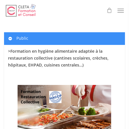
Skip
Men
to
main
content
Public
>Formation en hygiène alimentaire adaptée à la
restauration collective (cantines scolaires
, crèches,
hôpitaux, EHPAD, cuisines centrales…)