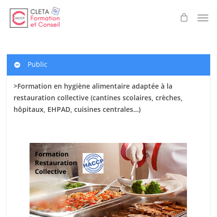
Skip
Men
to
main
content
Public
>Formation en hygiène alimentaire adaptée à la
restauration collective (cantines scolaires
, crèches,
hôpitaux, EHPAD, cuisines centrales…)