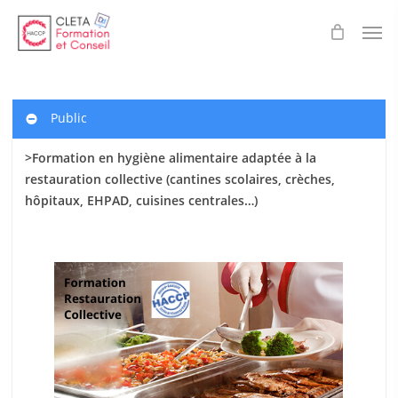
Skip
Men
to
main
content
Public
>Formation en hygiène alimentaire adaptée à la
restauration collective (cantines scolaires
, crèches,
hôpitaux, EHPAD, cuisines centrales…)