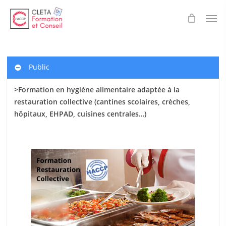
Skip
Men
to
main
content
Public
>Formation en hygiène alimentaire adaptée à la
restauration collective (cantines scolaires
, crèches,
hôpitaux, EHPAD, cuisines centrales…)