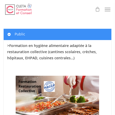
Skip
Men
to
main
content
Public
>Formation en hygiène alimentaire adaptée à la
restauration collective (cantines scolaires
, crèches,
hôpitaux, EHPAD, cuisines centrales…)