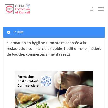
Skip
Men
to
main
content
Public
>Formation en hygiène alimentaire adaptée à la
restauration commerciale (rapide, traditionnelle, métiers
de bouche, commerces alimentaires…)