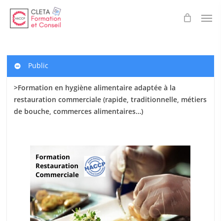
Skip
Men
to
main
content
Public
>Formation en hygiène alimentaire adaptée à la
restauration commerciale (rapide, traditionnelle, métiers
de bouche, commerces alimentaires…)