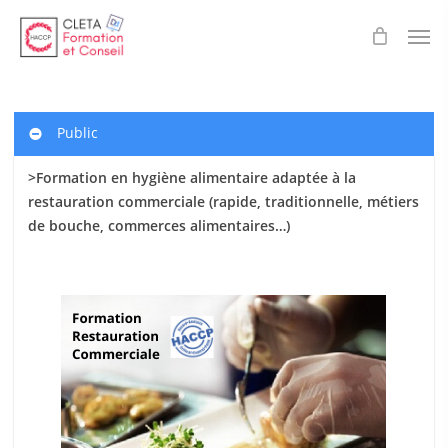
Skip
Men
to
main
content
Public
>Formation en hygiène alimentaire adaptée à la
restauration commerciale (rapide, traditionnelle, métiers
de bouche, commerces alimentaires…)