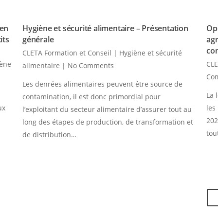
 en
Hygiène et sécurité alimentaire – Présentation
Opé
its
générale
agr
co
CLETA Formation et Conseil
|
Hygiène et sécurité
iène
CLE
alimentaire
|
No Comments
Co
Les denrées alimentaires peuvent être source de
La 
contamination, il est donc primordial pour
ux
les
l’exploitant du secteur alimentaire d’assurer tout au
202
long des étapes de production, de transformation et
tou
de distribution…