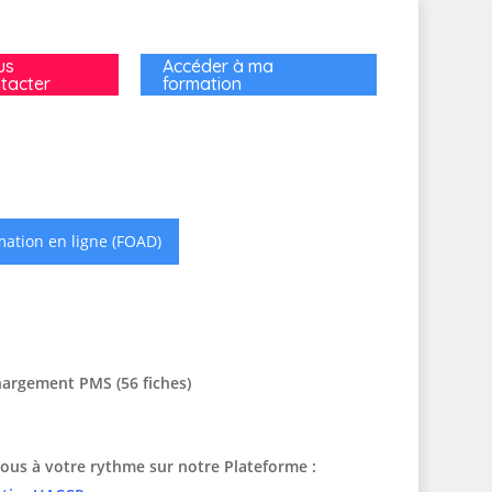
us
Accéder à ma
tacter
formation
ation en ligne (FOAD)
hargement PMS (56 fiches)
ous à votre rythme sur notre Plateforme :