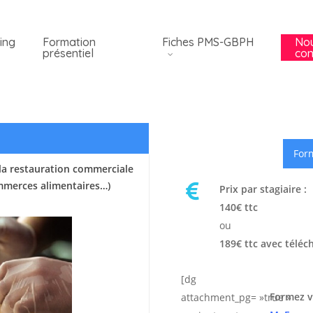
ing
Formation
Fiches PMS-GBPH
No
présentiel
con
Form
la restauration commerciale
ommerces alimentaires…)
Prix par stagiaire :
140€ ttc
ou
189€ ttc avec téléc
[dg
Formez v
attachment_pg= »true »