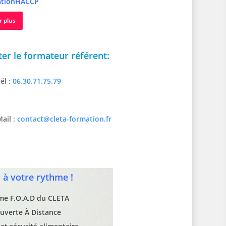
tionHACCP
r plus
er le formateur référent:
él :
06.30.71.75.79
ail :
contact@cleta-formation.fr
à votre rythme !
rme F.O.A.D du CLETA
uverte À Distance