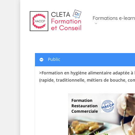
Skip
to
Formations e-learn
main
content
Public
>Formation en hygiène alimentaire adaptée à 
(rapide, traditionnelle, métiers de bouche, c