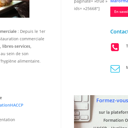
MaForma
paginate= »true »
ids= »25668″]
En savoi
Contact
mmerciale
: Depuis le 1er
estauration commerciale
T
 libres-services,
r au sein de son
’hygiène alimentaire.
M
e
Formez-vous 
ationHACCP
sur la platefo
entation
Formation O