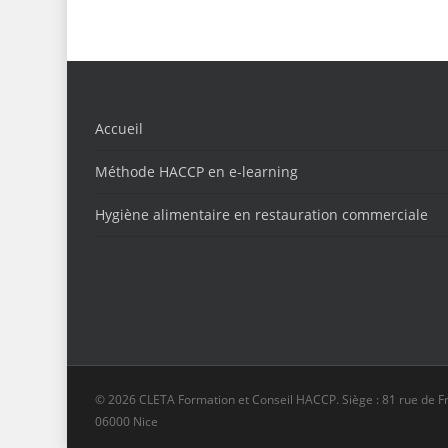
Accueil
Méthode HACCP en e-learning
Hygiène alimentaire en restauration commerciale
© 2026 CLETA Formation et Conseil HACCP. Siège : 81 rue de F
06000 Nice