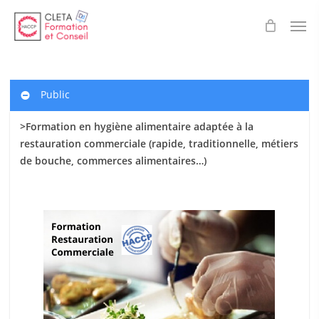
Skip
Men
to
main
content
Public
>Formation en hygiène alimentaire adaptée à la
restauration commerciale (rapide, traditionnelle, métiers
de bouche, commerces alimentaires…)