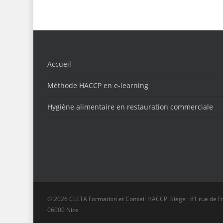
Accueil
Méthode HACCP en e-learning
Hygiène alimentaire en restauration commerciale
© 2026 CLETA Formation et Conseil HACCP. Siège : 81 rue de F
06000 Nice