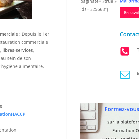
MaForma
paginate= »true »
ids= »25668″]
En savoi
Contact
mmerciale
: Depuis le 1er
estauration commerciale
T
 libres-services,
r au sein de son
’hygiène alimentaire.
M
e
Formez-vous 
ationHACCP
sur la platefo
entation
Formation O