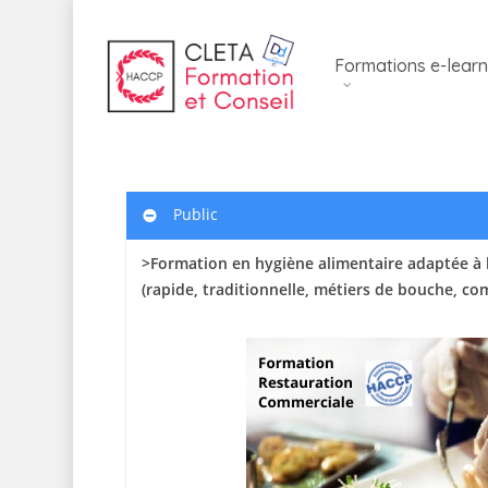
Skip
to
Formations e-learn
main
content
Public
>Formation en hygiène alimentaire adaptée à 
(rapide, traditionnelle, métiers de bouche, c