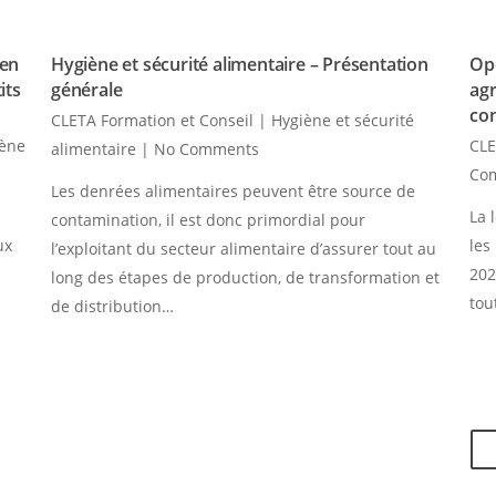
 en
Hygiène et sécurité alimentaire – Présentation
Opé
its
générale
agr
co
CLETA Formation et Conseil
|
Hygiène et sécurité
iène
CLE
alimentaire
|
No Comments
Co
Les denrées alimentaires peuvent être source de
La 
contamination, il est donc primordial pour
ux
les
l’exploitant du secteur alimentaire d’assurer tout au
202
long des étapes de production, de transformation et
tou
de distribution…