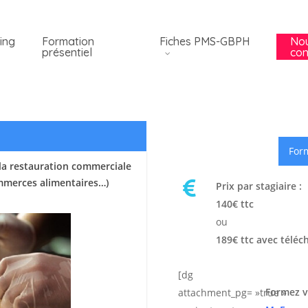
ing
Formation
Fiches PMS-GBPH
No
présentiel
con
Form
la restauration commerciale
ommerces alimentaires…)
Prix par stagiaire :
140€ ttc
ou
189€ ttc avec téléc
[dg
Formez v
attachment_pg= »true »