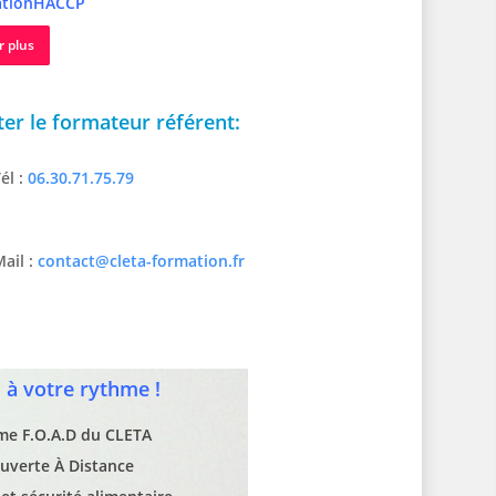
tionHACCP
r plus
er le formateur référent:
él :
06.30.71.75.79
ail :
contact@cleta-formation.fr
à votre rythme !
rme F.O.A.D du CLETA
uverte À Distance