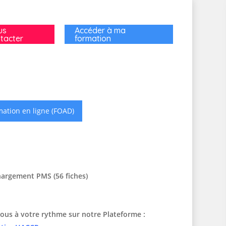
us
Accéder à ma
tacter
formation
ation en ligne (FOAD)
hargement PMS (56 fiches)
ous à votre rythme sur notre Plateforme :