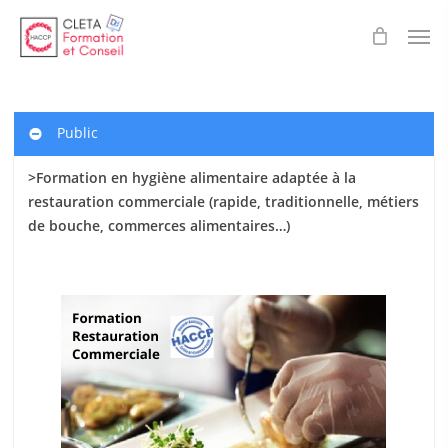
Skip
Men
to
main
content
Public
>Formation en hygiène alimentaire adaptée à la
restauration commerciale (rapide, traditionnelle, métiers
de bouche, commerces alimentaires…)