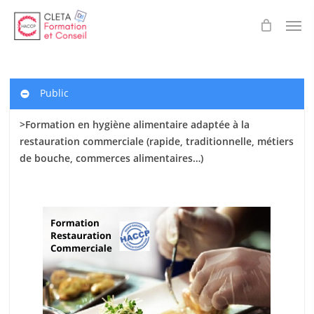
Skip
Men
to
main
content
Public
>Formation en hygiène alimentaire adaptée à la
restauration commerciale (rapide, traditionnelle, métiers
de bouche, commerces alimentaires…)