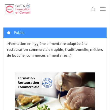
Skip
Men
to
main
content
Public
>Formation en hygiène alimentaire adaptée à la
restauration commerciale (rapide, traditionnelle, métiers
de bouche, commerces alimentaires…)