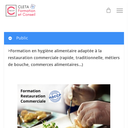
Skip
Men
to
main
content
Public
>Formation en hygiène alimentaire adaptée à la
restauration commerciale (rapide, traditionnelle, métiers
de bouche, commerces alimentaires…)