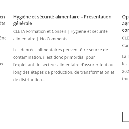
 en
Hygiène et sécurité alimentaire – Présentation
Opé
its
générale
agr
co
CLETA Formation et Conseil
|
Hygiène et sécurité
iène
CLE
alimentaire
|
No Comments
Co
Les denrées alimentaires peuvent être source de
La 
contamination, il est donc primordial pour
ux
les
l’exploitant du secteur alimentaire d’assurer tout au
202
long des étapes de production, de transformation et
tou
de distribution…