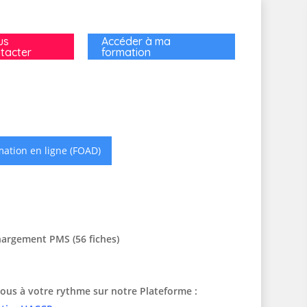
us
Accéder à ma
tacter
formation
ation en ligne (FOAD)
hargement PMS (56 fiches)
ous à votre rythme sur notre Plateforme :