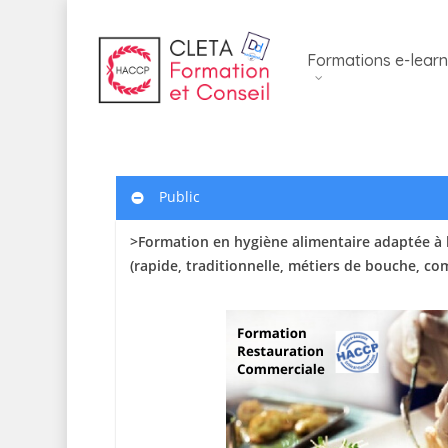
Skip
to
Formations e-learn
main
content
Public
>Formation en hygiène alimentaire adaptée à 
(rapide, traditionnelle, métiers de bouche, c