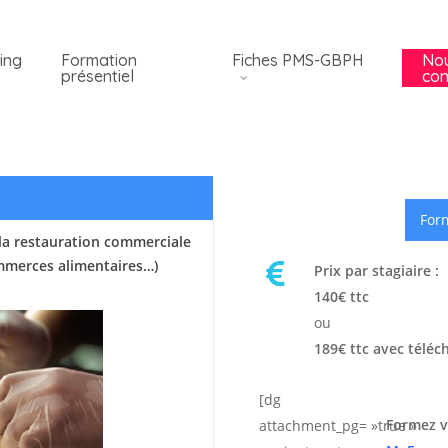
ing
Formation
Fiches PMS-GBPH
No
présentiel
con
Form
la restauration commerciale
ommerces alimentaires…)
Prix par stagiaire :
140€ ttc
ou
189€ ttc avec téléc
[dg
Formez v
attachment_pg= »true »