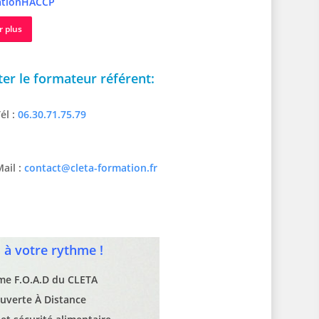
tionHACCP
r plus
er le formateur référent:
él :
06.30.71.75.79
ail :
contact@cleta-formation.fr
à votre rythme !
rme F.O.A.D du CLETA
uverte À Distance