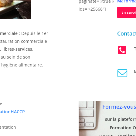
MaForma
paginate= »true »
ids= »25668″]
En savoi
Contact
mmerciale
: Depuis le 1er
estauration commerciale
T
 libres-services,
r au sein de son
’hygiène alimentaire.
M
e
Formez-vous 
ationHACCP
sur la platefo
entation
Formation O