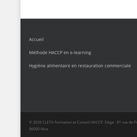
Accueil
Méthode HACCP en e-learning
Hygiène alimentaire en restauration commerciale
© 2026 CLETA Formation et Conseil HACCP. Siège : 81 rue de F
06000 Nice