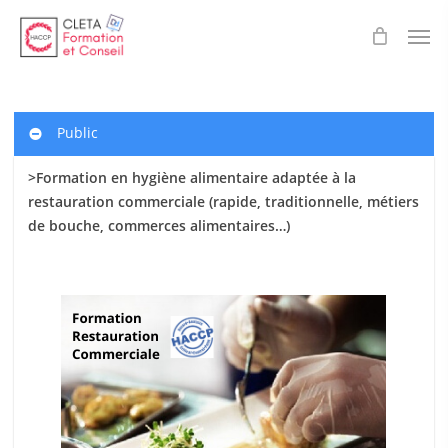
Skip
Men
to
main
content
Public
>Formation en hygiène alimentaire adaptée à la
restauration commerciale (rapide, traditionnelle, métiers
de bouche, commerces alimentaires…)