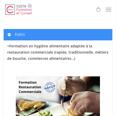
Skip
Men
to
main
content
Public
>Formation en hygiène alimentaire adaptée à la
restauration commerciale (rapide, traditionnelle, métiers
de bouche, commerces alimentaires…)