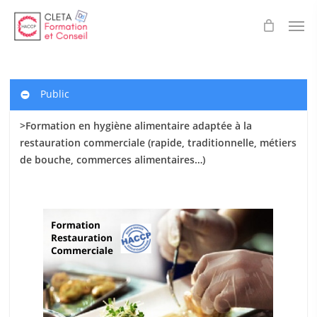
Skip
Men
to
main
content
Public
>Formation en hygiène alimentaire adaptée à la
restauration commerciale (rapide, traditionnelle, métiers
de bouche, commerces alimentaires…)