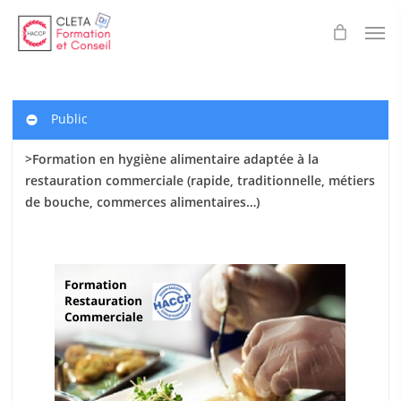
Skip
Men
to
main
content
Public
>Formation en hygiène alimentaire adaptée à la
restauration commerciale (rapide, traditionnelle, métiers
de bouche, commerces alimentaires…)