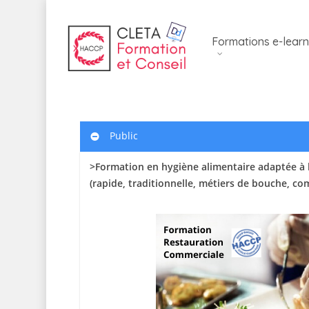
Skip
to
Formations e-learn
main
content
Public
>Formation en hygiène alimentaire adaptée à 
(rapide, traditionnelle, métiers de bouche, c