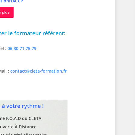
tionHACCP
r plus
er le formateur référent:
él :
06.30.71.75.79
ail :
contact@cleta-formation.fr
à votre rythme !
rme F.O.A.D du CLETA
uverte À Distance