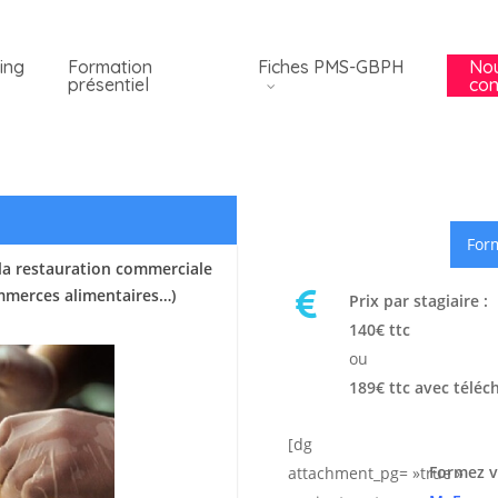
ing
Formation
Fiches PMS-GBPH
No
présentiel
con
Form
la restauration commerciale
ommerces alimentaires…)
Prix par stagiaire :
140€ ttc
ou
189€ ttc avec téléc
[dg
Formez v
attachment_pg= »true »