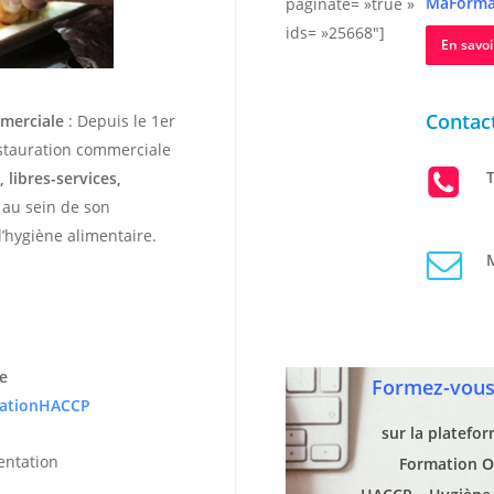
MaForma
paginate= »true »
ids= »25668″]
En savoi
Contact
mmerciale
: Depuis le 1er
estauration commerciale
T
 libres-services,
r au sein de son
’hygiène alimentaire.
M
e
Formez-vous 
ationHACCP
sur la platefo
entation
Formation O