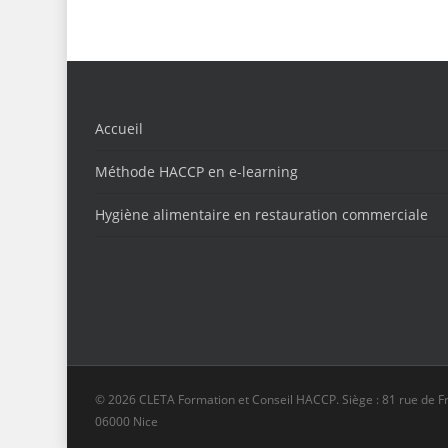
Accueil
Méthode HACCP en e-learning
Hygiène alimentaire en restauration commerciale
© 2026 CLETA Formation et Conseil HACCP. Siège : 81 rue de F
06000 Nice