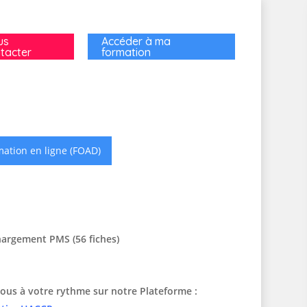
us
Accéder à ma
tacter
formation
ation en ligne (FOAD)
hargement PMS (56 fiches)
ous à votre rythme sur notre Plateforme :