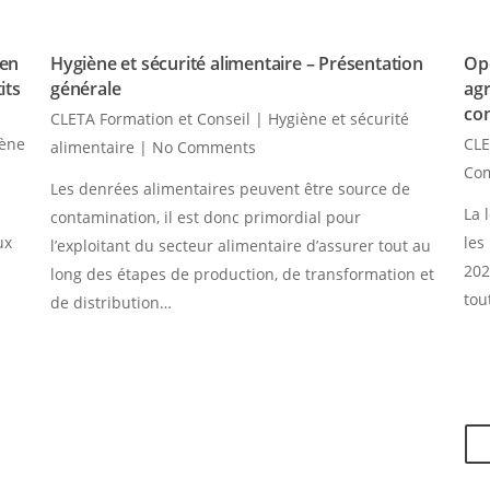
 en
Hygiène et sécurité alimentaire – Présentation
Opé
its
générale
agr
co
CLETA Formation et Conseil
|
Hygiène et sécurité
iène
CLE
alimentaire
|
No Comments
Co
Les denrées alimentaires peuvent être source de
La 
contamination, il est donc primordial pour
ux
les
l’exploitant du secteur alimentaire d’assurer tout au
202
long des étapes de production, de transformation et
tou
de distribution…