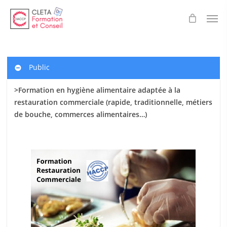
Skip
Men
to
main
content
Public
>Formation en hygiène alimentaire adaptée à la
restauration commerciale (rapide, traditionnelle, métiers
de bouche, commerces alimentaires…)