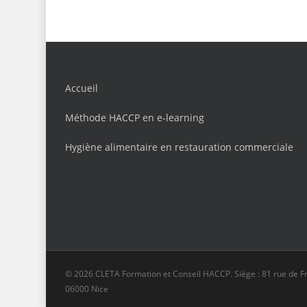
Accueil
Méthode HACCP en e-learning
Hygiène alimentaire en restauration commerciale
© 2026 CLETA Formation et Conseil HACCP. Siège : 81 rue de F
06000 Nice