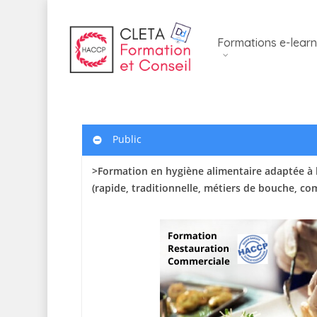
Skip
to
Formations e-learn
main
content
Public
>Formation en hygiène alimentaire adaptée à 
(rapide, traditionnelle, métiers de bouche, c