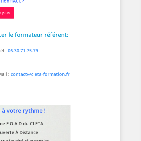
tionHACCP
r plus
er le formateur référent:
él :
06.30.71.75.79
ail :
contact@cleta-formation.fr
à votre rythme !
rme F.O.A.D du CLETA
uverte À Distance