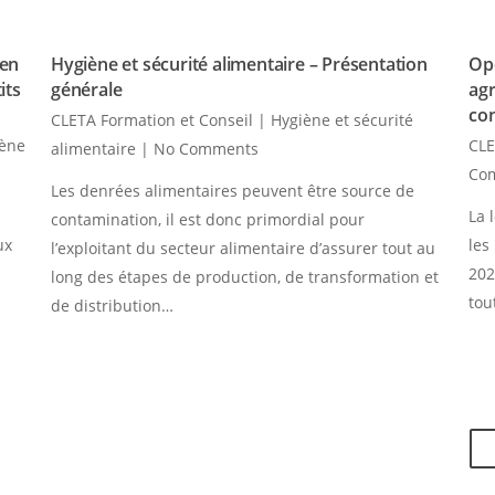
 en
Hygiène et sécurité alimentaire – Présentation
Opé
its
générale
agr
co
CLETA Formation et Conseil
|
Hygiène et sécurité
iène
CLE
alimentaire
|
No Comments
Co
Les denrées alimentaires peuvent être source de
La 
contamination, il est donc primordial pour
ux
les
l’exploitant du secteur alimentaire d’assurer tout au
202
long des étapes de production, de transformation et
tou
de distribution…