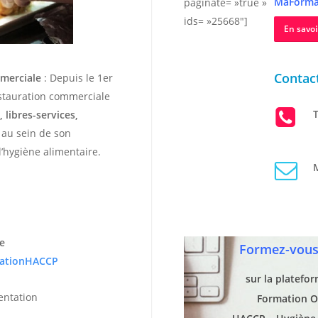
MaForma
paginate= »true »
ids= »25668″]
En savoi
Contact
mmerciale
: Depuis le 1er
estauration commerciale
T
 libres-services,
r au sein de son
’hygiène alimentaire.
M
e
Formez-vous 
ationHACCP
sur la platefo
entation
Formation O