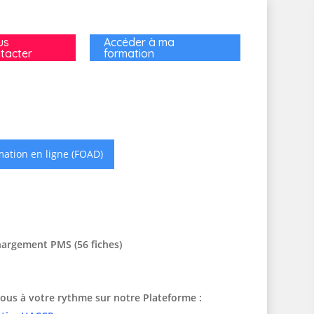
us
Accéder à ma
tacter
formation
ation en ligne (FOAD)
hargement PMS (56 fiches)
ous à votre rythme sur notre Plateforme :