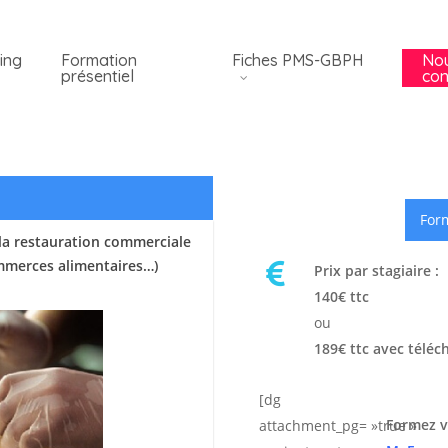
ing
Formation
Fiches PMS-GBPH
No
présentiel
con
Form
la restauration commerciale
ommerces alimentaires…)
Prix par stagiaire :
140€ ttc
ou
189€ ttc avec téléc
[dg
Formez v
attachment_pg= »true »