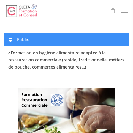
Skip
Men
to
main
content
Public
>Formation en hygiène alimentaire adaptée à la
restauration commerciale (rapide, traditionnelle, métiers
de bouche, commerces alimentaires…)