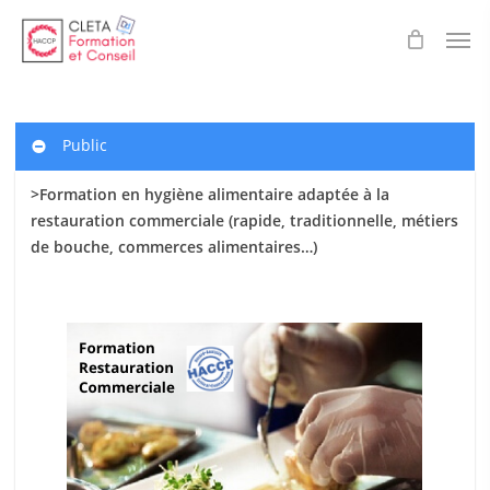
Skip
Men
to
main
content
Public
>Formation en hygiène alimentaire adaptée à la
restauration commerciale (rapide, traditionnelle, métiers
de bouche, commerces alimentaires…)